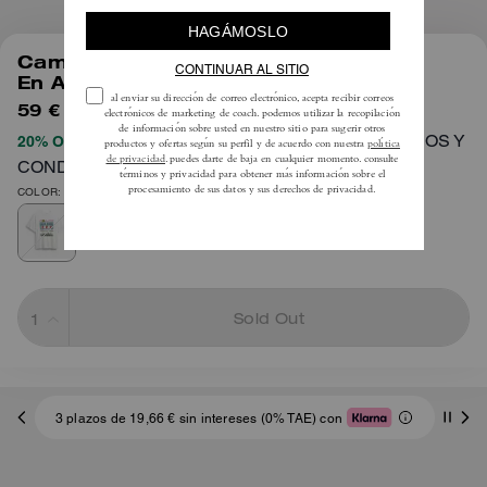
1
/
4
Camiseta New York Collage Relaxed
En Algodón Orgánico
59 €
180 €
TÉRMINOS Y
20% OFF APLICADO AL PROCESAR EL PAGO
CONDICIONES COMPLETOS AQUÍ
COLOR: Blanco
Sold Out
3 plazos de 19,66 € sin intereses (0% TAE) con