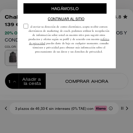
1
/
4
Chaleco Acolchado Liso
4.8
139 €
425 €
TÉRMINOS Y
20% OFF APLICADO AL PROCESAR EL PAGO
CONDICIONES COMPLETOS AQUÍ
COLOR: Gris jaspeado oscuro
Añadir a 
COMPRAR AHORA
la cesta
ADDING TO
BAG
3 plazos de 46,33 € sin intereses (0% TAE) con