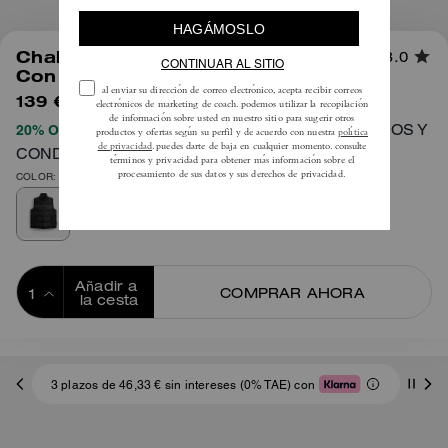
1
/
6
Chaleco Acolchado Reversible
3.0
Con Bloques De Color
139 €
450 €
TÉRMINOS Y
20% OFF APLICADO AL PROCESAR EL PAGO
CONDICIONES COMPLETOS AQUÍ
COLOR: Negro
Añadir a 
COMPRAR AHORA
la cesta
ADDING TO
BAG
3 plazos de 46,33 € sin intereses (0% TAE) con