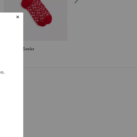
Signature Socks
Wire Cat Eye Sunglasses
quí
.