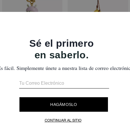
Coach | Brain Dead Xerx Alien Bag Charm
Mushroom Bag Charm
Reseñas
Aún no hay opiniones.
ra obtener más información sobre cómo verificamos nuestras reseñas, lee más
a