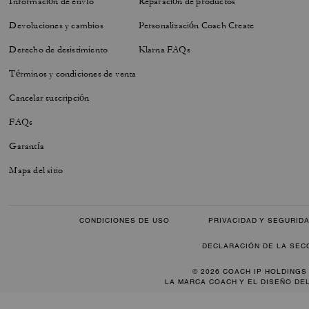
Información de envío
Reparación de productos
Devoluciones y cambios
Personalización Coach Create
Derecho de desistimiento
Klarna FAQs
Términos y condiciones de venta
Cancelar suscripción
FAQs
Garantía
Mapa del sitio
CONDICIONES DE USO
PRIVACIDAD Y SEGURID
DECLARACIÓN DE LA SEC
© 2026 COACH IP HOLDINGS
LA MARCA COACH Y EL DISEÑO DE