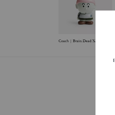
Coach | Brain Dead Xerx Alien Cup With Straw
Pa