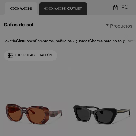
0
Gafas de sol
7 Productos
Joyería
Cinturones
Sombreros, pañuelos y guantes
Charms para bolso y llaver
FILTRO/CLASIFICACIÓN