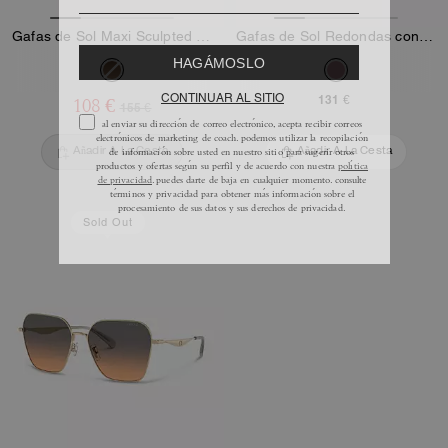
Gafas de Sol Maxi Sculpted C Ovaladas
Gafas de Sol Redondas con Montura en C
131 €
108 €
155 €
Añadir A La Cesta
Añadir A La Cesta
Sold Out