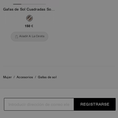
Gafas de Sol Cuadradas Sobredimensionadas con Montura Metálica C Hardware
150 €
Añadir A La Cesta
Mujer
/
Accesorios
/
Gafas de sol
REGISTRARSE