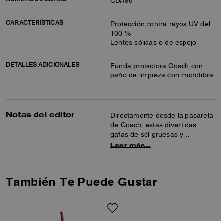
CDA96
CARACTERÍSTICAS
Protección contra rayos UV del
100 %
Lentes sólidas o de espejo
DETALLES ADICIONALES
Funda protectora Coach con
paño de limpieza con microfibra
Notas del editor
Directamente desde la pasarela
de Coach, estas divertidas
gafas de sol gruesas y
estrechas cuenta con el detalle
Leer más…
de nuestra C esculpida en la
patilla para darle un toque
tradicional. Este divertido par
También Te Puede Gustar
rectangular ofrece una
completa protección contra
rayos UV con lentes sólidas o
de espejo.