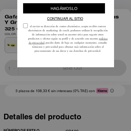
1
/
4
Gafas De Sol Rectangulares Estrechas
Y Gruesas
325 €
COLOR: Amarillo neón
Sold Out
3 plazos de 108,33 € sin intereses (0% TAE) con
Detalles del producto
NÚMERO DE ESTILO