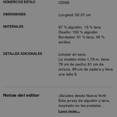
NÚMERO DE ESTILO
CDI69
DIMENSIONES
Longitud: 52.07 cm
MATERIALES
87 % algodón, 13 % lana
Diseño: 100 % algodón
Bordados: 51 % lana, 49 %
acrílico
DETALLES ADICIONALES
Limpiar en seco
La modelo mide 1,78 m, tiene
79 cm de pecho, 61 cm de
cintura, 89 cm de cadera y lleva
una talla S
Notas del editor
¡Saludos desde Nueva York!
Este jersey de algodón y lana,
inspirado en las postales
vintage, es de tejido de
Leer más…
jacquard con el perfil de la