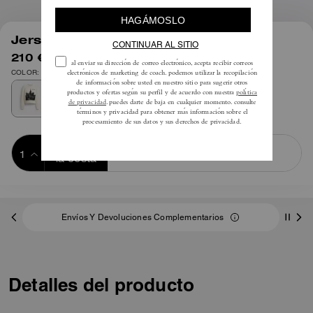
1
/
4
Jersey Postcard Cuello Redondo
210 €
350 €
COLOR: Crema multicolor
Añadir a 
COMPRAR AHORA
la cesta
ADDING TO
BAG
Envíos Y Devoluciones Complementarios
Detalles del producto