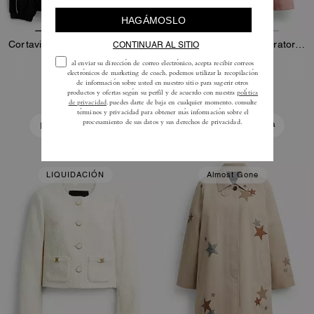
Cortavientos En Poliéster Reciclado
Chaqueta con Cierre Giratorio de Ante
295 €
550 €
1100 €
Añadir A La Cesta
Añadir A La Cesta
LIQUIDACIÓN
Almost Gone