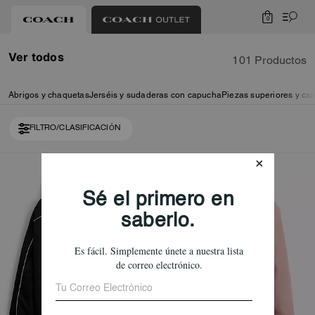
0
Ver todos
101 Productos
Abrigos y chaquetas
Jerséis y sudaderas con capucha
Piezas superiores y ca
FILTRO/CLASIFICACIÓN
Loaded 10 more products, showing 20 items.
Almost Gone
Almost Gone