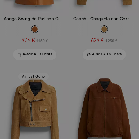
Abrigo Swing de Piel con Cierre Turnlock
Coach | Chaqueta con Correa de Ante Brain Dead
575 €
625 €
1150 €
1250 €
Añadir A La Cesta
Añadir A La Cesta
Almost Gone