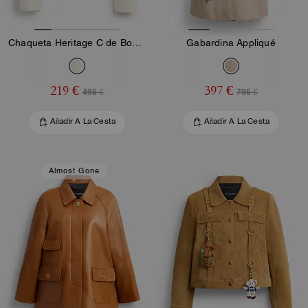
Chaqueta Heritage C de Bouclé
Gabardina Appliqué
219 €
397 €
495 €
795 €
Añadir A La Cesta
Añadir A La Cesta
Almost Gone