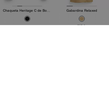
Chaqueta Heritage C de Bouclé
Gabardina Relaxed
595 €
219 €
425 €
Añadir A La Cesta
Añadir A La Cesta
Almost Gone