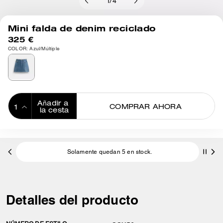
1
/
4
Mini falda de denim reciclado
325 €
COLOR: Azul/Múltiple
Añadir a 
COMPRAR AHORA
la cesta
ADDING TO
BAG
Solamente quedan 5 en stock.
Detalles del producto