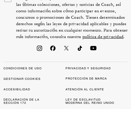
las últimas colecciones, ofertas y noticias de Coach, así
como información sobre cómo participar en eventos,
concursos o promociones de Coach. Tienes determinados
derechos según las leyes de privacidad aplicables y puedes
retirar tu autorización en cualquier momento. Para obtener
más información, consulta nuestra
política de privacidad
.
CONDICIONES DE USO
PRIVACIDAD Y SEGURIDAD
PROTECCIÓN DE MARCA
GESTIONAR COOKIES
ACCESIBILIDAD
ATENCIÓN AL CLIENTE
DECLARACIÓN DE LA
LEY DE ESCLAVITUD
SECCIÓN 172
MODERNA DEL REINO UNIDO
MAPA DEL SITIO
© 2026 COACH IP HOLDINGS LLC. COACH, EL DISEÑO DE LA “C” PROPIA
DE COACH, EL DISEÑO DE LAS ETIQUETAS Y DEL NOMBRE DE