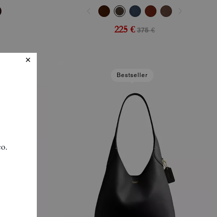
225 €
375 €
Bestseller