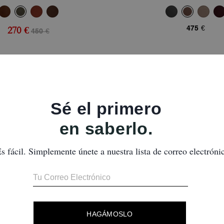
475 €
270 €
450 €
Bestseller
Bestseller