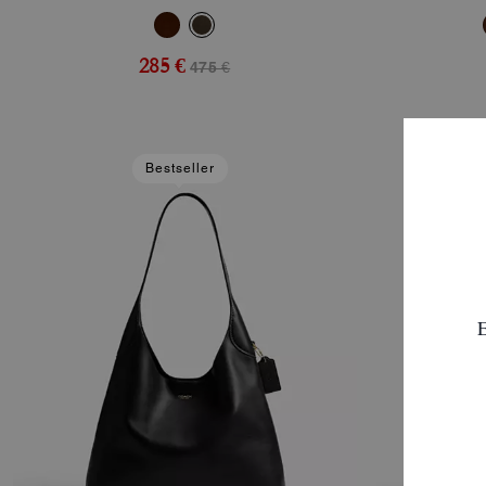
285 €
475 €
Bestseller