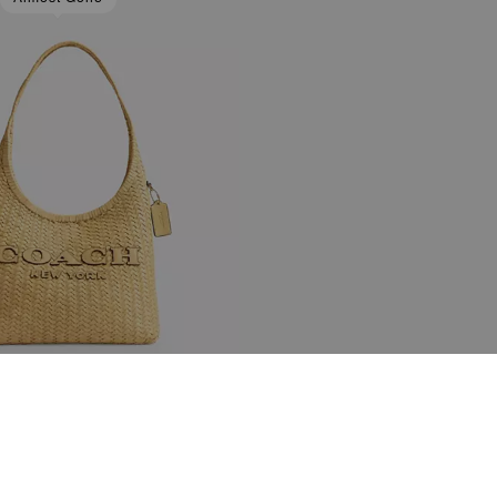
so Tote Brooklyn 34
Añadir A La Cesta