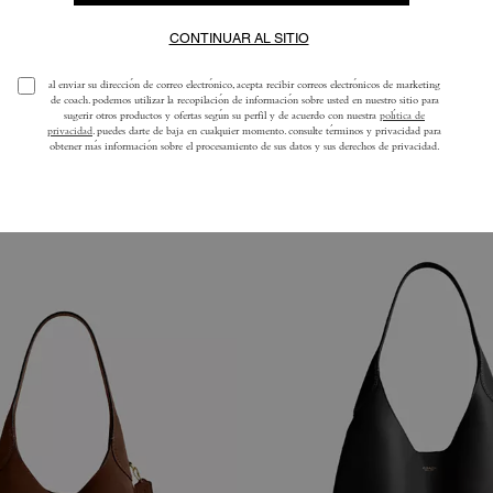
so Tote Brooklyn 28
Bolso Tote Brookly
Añadir A La Cesta
Añadir A La Ce
450 €
225 €
375 €