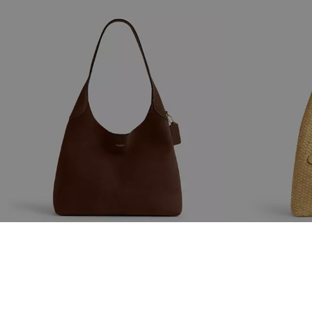
Bolso Tote Brooklyn 34
Bol
Añadir A La Cesta
450 €