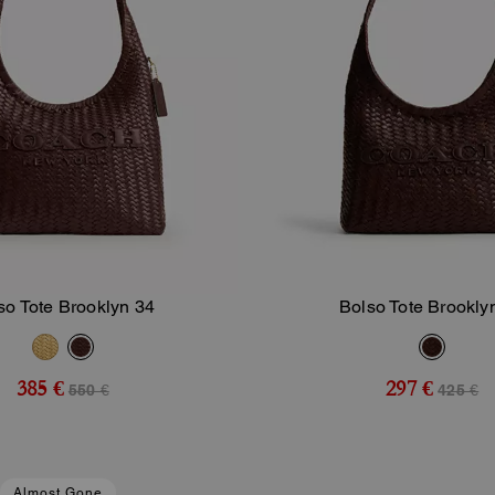
so Tote Brooklyn 34
Bolso Tote Brookly
Añadir A La Cesta
Añadir A La Ce
385 €
297 €
550 €
425 €
Almost Gone