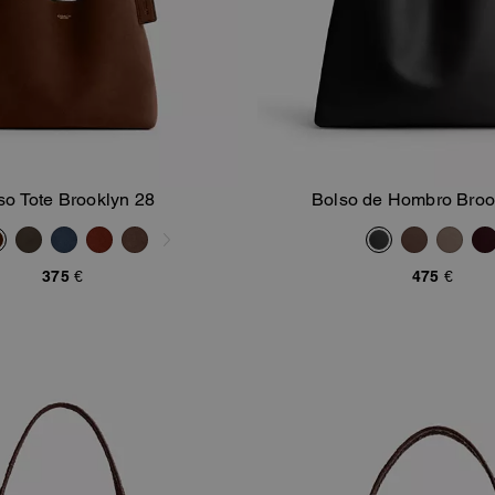
so Tote Brooklyn 28
Bolso de Hombro Broo
Añadir A La Cesta
Añadir A La Ce
375 €
475 €