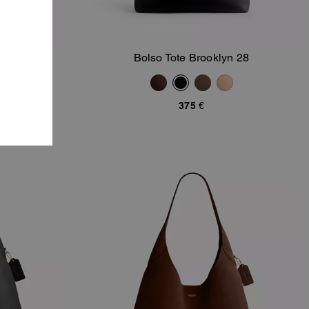
n 34
Bolso Tote Brooklyn 28
sta
Añadir A La Cesta
375 €