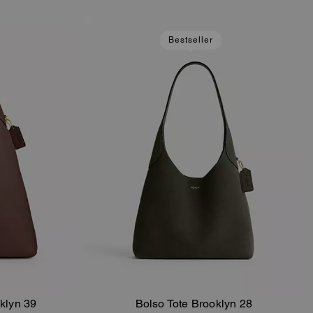
Bestseller
klyn 39
Bolso Tote Brooklyn 28
sta
Añadir A La Cesta