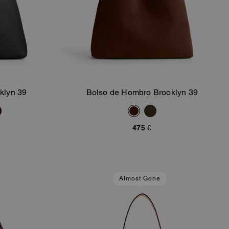
klyn 39
Bolso de Hombro Brooklyn 39
sta
Añadir A La Cesta
475 €
Almost Gone