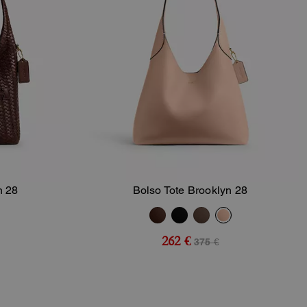
n 28
Bolso Tote Brooklyn 28
sta
Añadir A La Cesta
262 €
375 €