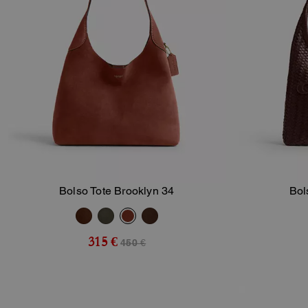
Bolso Tote Brooklyn 34
Bol
Añadir A La Cesta
315 €
450 €