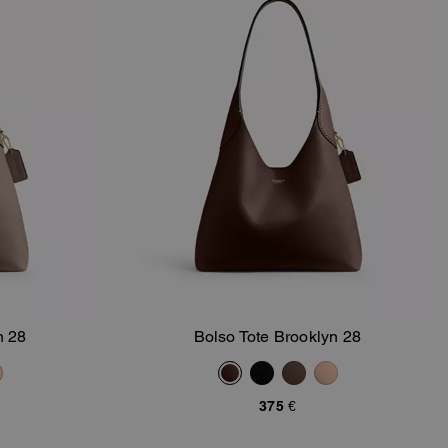
n 28
Bolso Tote Brooklyn 28
sta
Añadir A La Cesta
375 €