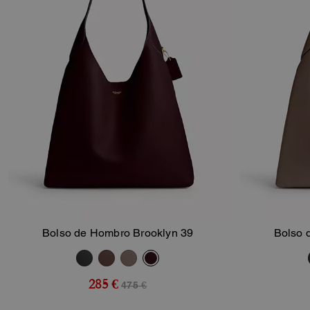
Bolso de Hombro Brooklyn 39
Bolso 
Añadir A La Cesta
285 €
475 €