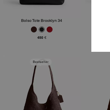
Bolso Tote Brooklyn 34
Bol
Añadir A La Cesta
450 €
Bestseller