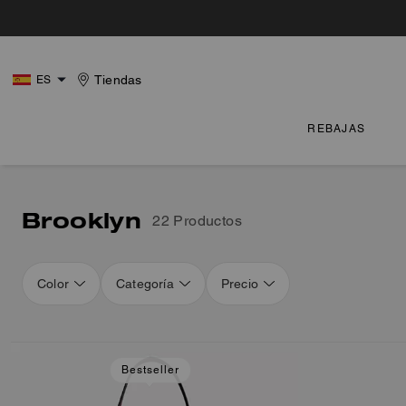
Tiendas
ES
REBAJAS
Brooklyn
22 Productos
Color
Categoría
Precio
Loaded 6 more products, showing 22 items.
Bestseller