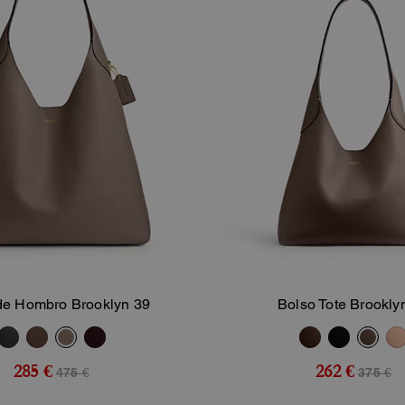
de Hombro Brooklyn 39
Bolso Tote Brookly
Añadir A La Cesta
Añadir A La Ce
285 €
262 €
475 €
375 €