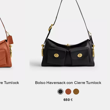
re Turnlock
Bolso Haversack con Cierre Turnlock
sta
Añadir A La Cesta
650 €