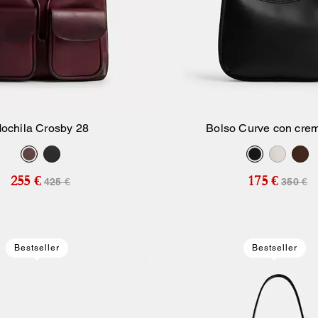
ochila Crosby 28
Bolso Curve con crem
Añadir A La Cesta
Añadir A La Ce
255 €
175 €
425 €
350 €
Bestseller
Bestseller