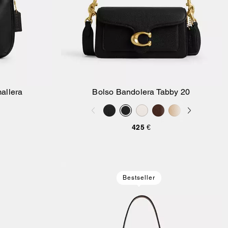
allera
Bolso Bandolera Tabby 20
sta
Añadir A La Cesta
425 €
Bestseller