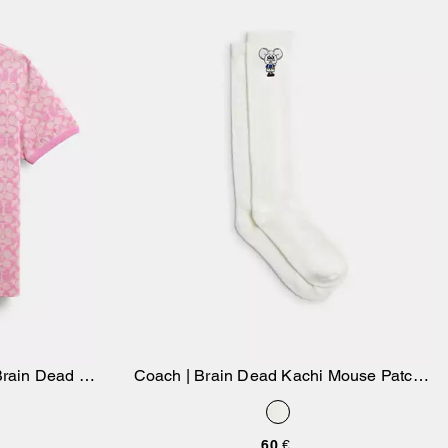
Brain Dead de
Coach | Brain Dead Kachi Mouse Patch
sta
Añadir A La Cesta
Lace Socks
60 €