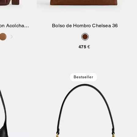
Con Acolchado
Bolso de Hombro Chelsea 36
sta
Añadir A La Cesta
475 €
Bestseller