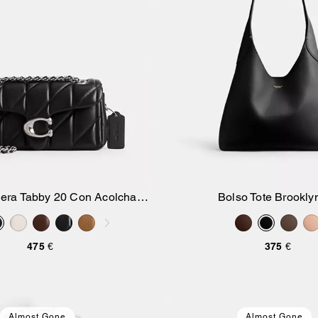
era Tabby 20 Con Acolchado
Bolso Tote Brookly
Añadir A La Cesta
Añadir A La Ce
Pillow
475 €
375 €
Almost Gone
Almost Gone