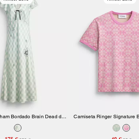
gham Bordado Brain Dead de
Camiseta Ringer Signature 
Añadir A La Cesta
Añadir A La Ce
Coach
Coach