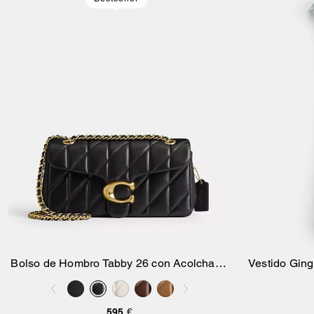
Bolso de Hombro Tabby 26 con Acolchado
Vestido Gin
Añadir A La Cesta
Pillow
595 €