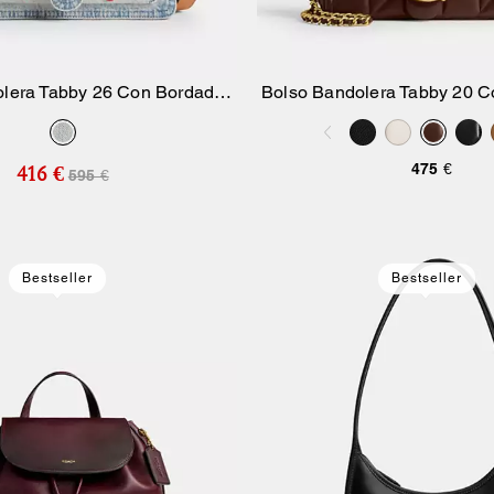
lera Tabby 26 Con Bordado
Bolso Bandolera Tabby 20 
Añadir A La Cesta
Añadir A La Ce
De Cereza
Pillow
475 €
416 €
595 €
Bestseller
Bestseller