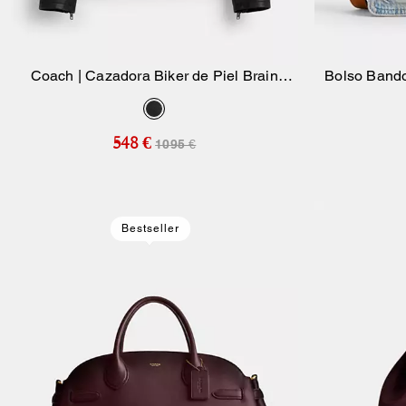
Coach | Cazadora Biker de Piel Brain
Bolso Bando
Añadir A La Cesta
Dead
548 €
1095 €
Bestseller