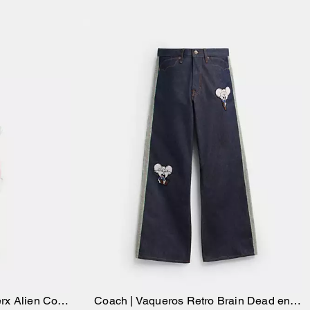
rx Alien Con
Coach | Vaqueros Retro Brain Dead en
sta
Añadir A La Cesta