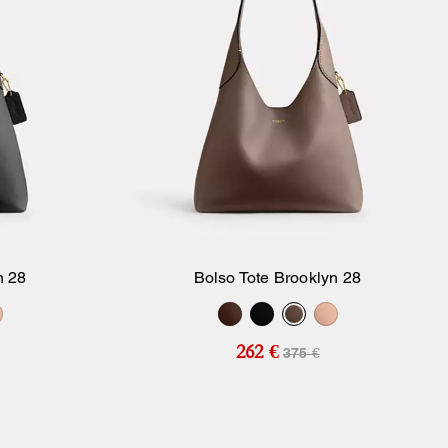
n 28
Bolso Tote Brooklyn 28
sta
Añadir A La Cesta
262 €
375 €