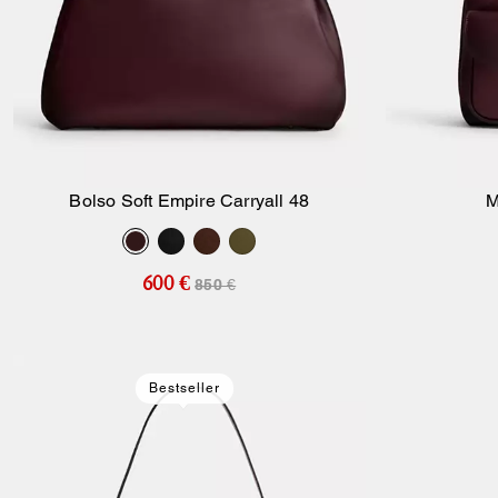
Bolso Soft Empire Carryall 48
M
Añadir A La Cesta
600 €
850 €
Bestseller