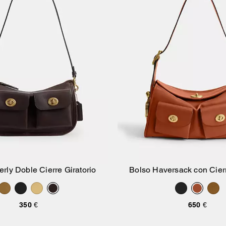
rly Doble Cierre Giratorio
Bolso Haversack con Cier
Añadir A La Cesta
Añadir A La Ce
350 €
650 €