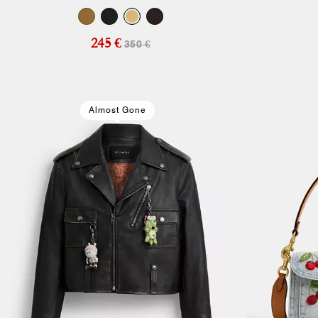
245 €
350 €
Almost Gone