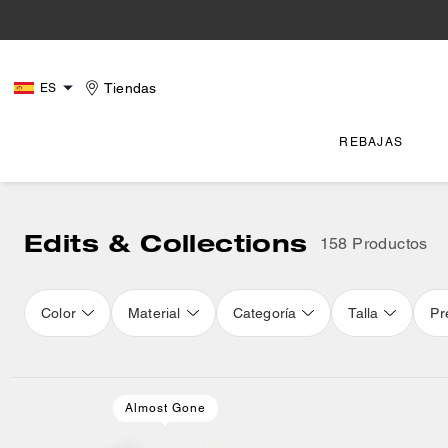
Tiendas
ES
REBAJAS
Edits & Collections
158 Productos
Color
Material
Categoría
Talla
Pr
Loaded 16 more products, showing 48 items.
Almost Gone