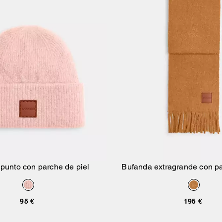
 punto con parche de piel
Bufanda extragrande con pa
Añadir A La Cesta
Añadir A La Ce
95 €
195 €