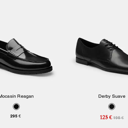
Mocasín Reagan
Derby Suave
Añadir A La Cesta
Añadir A La Ce
295 €
125 €
195 €