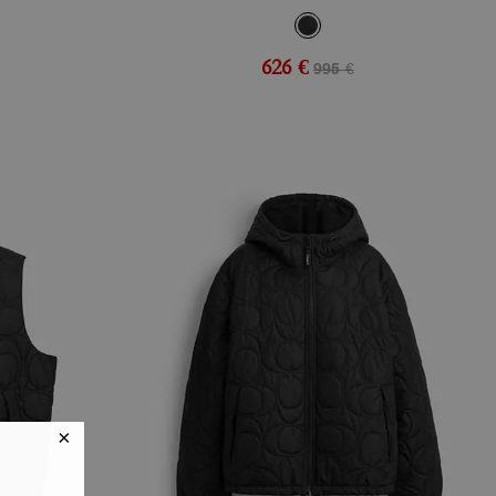
626 €
995 €