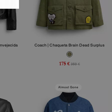
Envejecida
Coach | Chaqueta Brain Dead Surplus
sta
Añadir A La Cesta
175 €
350 €
Almost Gone