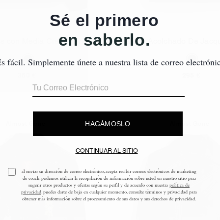
os con Media Cremallera en
Chaleco Acolchado De Jacq
Añadir A La Cesta
Añadir A La Ce
oliéster Reciclado
En Poliamida Recic
350 €
295 €
Almost Gone
Almost Gone