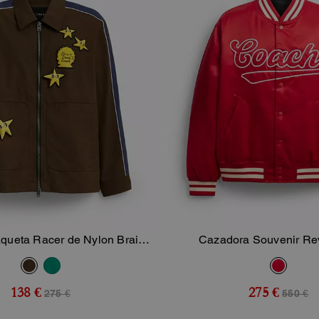
queta Racer de Nylon Brain
Cazadora Souvenir Rev
Añadir A La Cesta
Añadir A La Ce
n Poliamida Reciclada
138 €
275 €
275 €
550 €