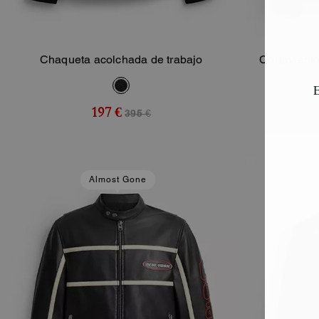
Chaqueta acolchada de trabajo
Cortavient
Añadir A La Cesta
P
197 €
395 €
Almost Gone