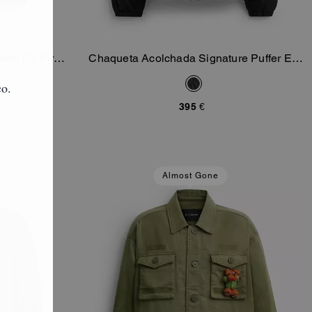
uard De Firma
Chaqueta Acolchada Signature Puffer En
sta
Añadir A La Cesta
lada
Poliéster Reciclado
395 €
Almost Gone