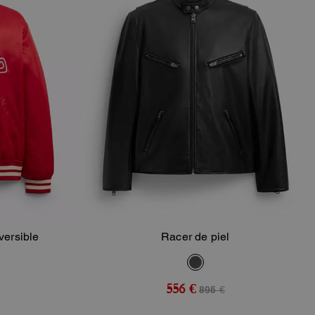
ersible
Racer de piel
sta
Añadir A La Cesta
556 €
895 €