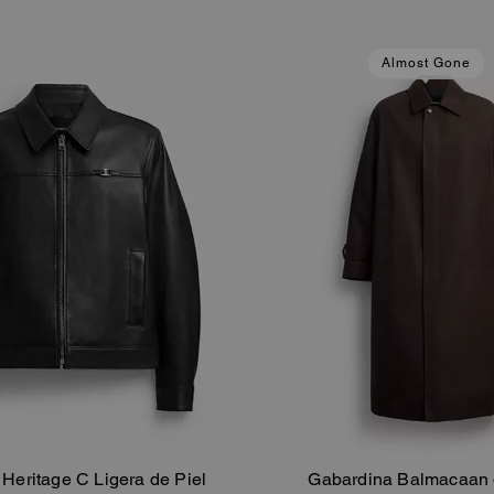
Almost Gone
Heritage C Ligera de Piel
Gabardina Balmacaan d
Añadir A La Cesta
Añadir A La Ce