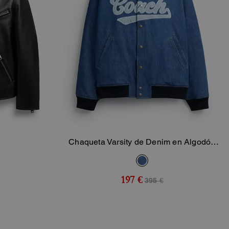
Chaqueta Varsity de Denim en Algodón
sta
Añadir A La Cesta
Orgánico
197 €
395 €