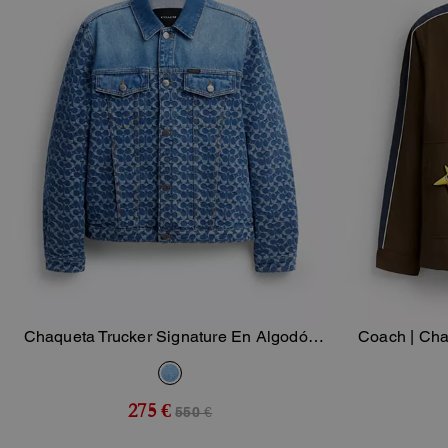
Chaqueta Trucker Signature En Algodón
Coach | Cha
Añadir A La Cesta
Orgánico
Dead e
275 €
550 €