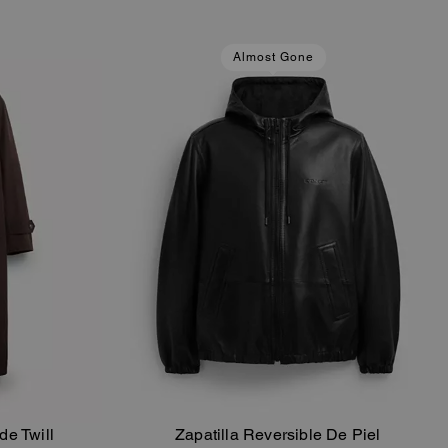
Almost Gone
e Twill
Zapatilla Reversible De Piel
sta
Añadir A La Cesta