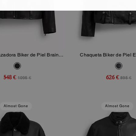
zadora Biker de Piel Brain
Chaqueta Biker de Piel 
Añadir A La Cesta
Añadir A La Ce
Dead
548 €
626 €
1095 €
895 €
Almost Gone
Almost Gone