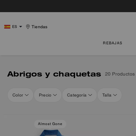
Tiendas
ES
REBAJAS
Abrigos y chaquetas
20 Productos
Color
Precio
Categoría
Talla
Loaded 4 more products, showing 20 items.
Almost Gone