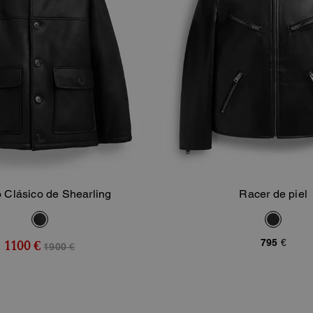
 Clásico de Shearling
Racer de piel
Añadir A La Cesta
Añadir A La Ce
795 €
1100 €
1900 €