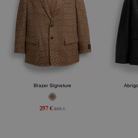
Blazer Signature
Abrigo
Añadir A La Cesta
297 €
595 €