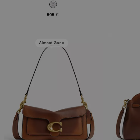
Algodón Regenerado Con Signature De
Cristal
595 €
Almost Gone