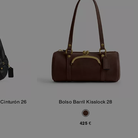
Cinturón 26
Bolso Barril Kisslock 28
sta
Añadir A La Cesta
425 €