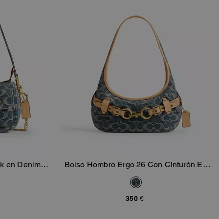
ck en Denim
Bolso Hombro Ergo 26 Con Cinturón En
sta
Añadir A La Cesta
ture
Denim Regenerativo Signature
350 €