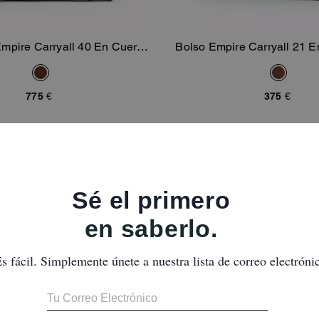
Empire Carryall 40 En Cuero
Bolso Empire Carryall 21 E
Añadir A La Cesta
Añadir A La Ce
Loved
775 €
375 €