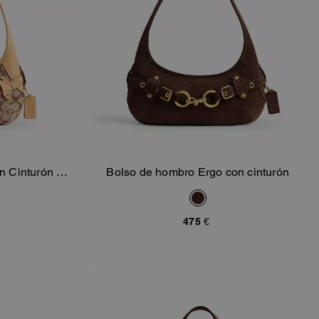
n Cinturón en
Bolso de hombro Ergo con cinturón
sta
Añadir A La Cesta
re
475 €