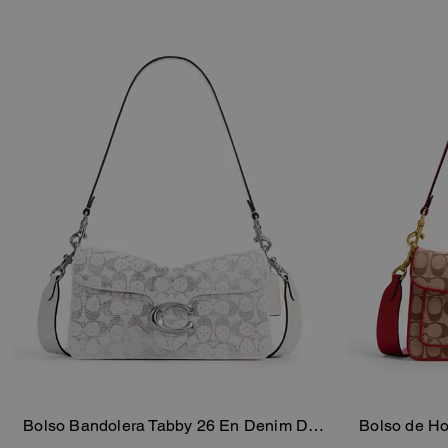
Bolso Bandolera Tabby 26 En Denim De
Bolso de H
Añadir A La Cesta