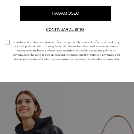
ombro Ergo con Cinturón 26
Bolso Grande de Marco c
Añadir A La Cesta
Añadir A La Ce
Kisslock
350 €
775 €