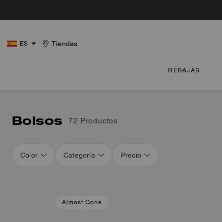
Tiendas
ES
REBAJAS
Bolsos
72 Productos
Color
Categoría
Precio
Loaded 16 more products, showing 48 items.
Almost Gone