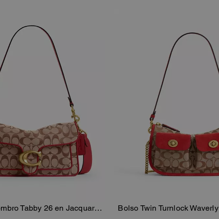
ombro Tabby 26 en Jacquard
Bolso Twin Turnlock Waverl
Añadir A La Cesta
Añadir A La Ce