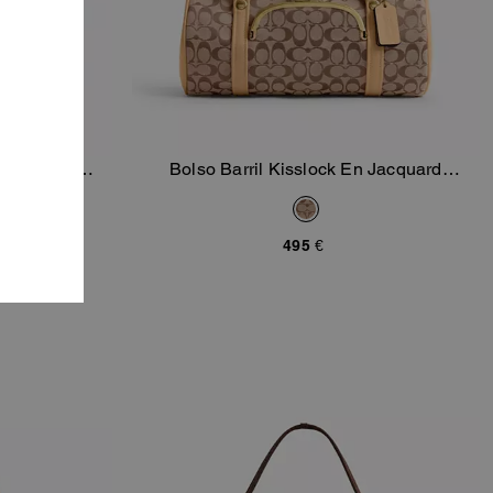
on Cierre
Bolso Barril Kisslock En Jacquard
sta
Añadir A La Cesta
Signature
495 €