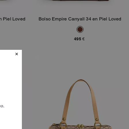
n Piel Loved
Bolso Empire Carryall 34 en Piel Loved
sta
Añadir A La Cesta
495 €