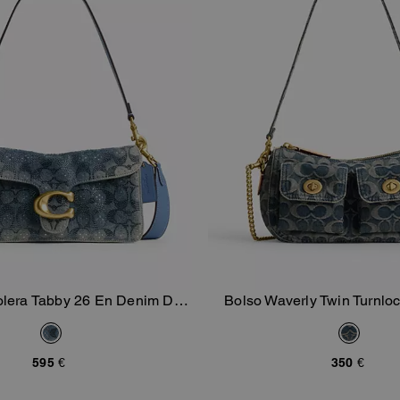
lera Tabby 26 En Denim De
Bolso Waverly Twin Turnlo
Añadir A La Cesta
Añadir A La Ce
generado Con Signature De
Regenerativo Signa
Cristal
595 €
350 €