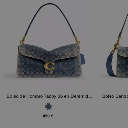
Bolso de Hombro Tabby 36 en Denim de
Bolso Bando
Añadir A La Cesta
Algodón Regenerado con Signature de
Algodón Re
Cristal
850 €