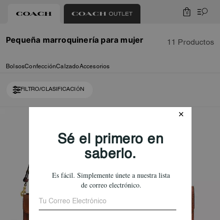
0
Pequeña marroquinería para mujer
11 Productos
Bolsos
Confección
Calzado
Accesorios
FILTRO/CLASIFICACIÓN
Loaded 1 more products, showing 11 items.