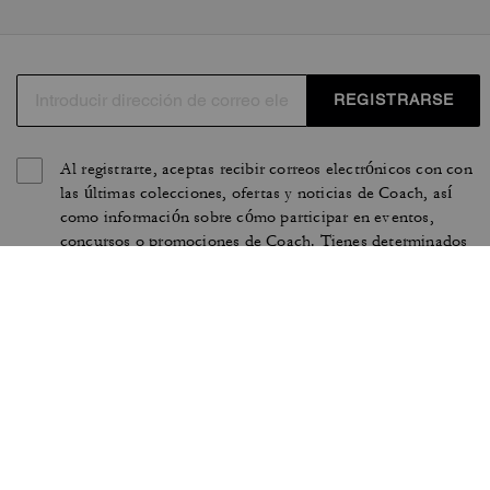
fabriqués à partir de matières durables tel le cuir, le
daim, le coton denim ou la toile. Des essentiels aux
coloris et formes variées pour s'accorder avec toutes vos
tenues. Retrouvez le savoir-faire unique de la maison
REGISTRARSE
COACH dans chaque article de maroquinerie.
Al registrarte, aceptas recibir correos electrónicos con con
las últimas colecciones, ofertas y noticias de Coach, así
como información sobre cómo participar en eventos,
concursos o promociones de Coach. Tienes determinados
derechos según las leyes de privacidad aplicables y puedes
retirar tu autorización en cualquier momento. Para obtener
más información, consulta nuestra
política de privacidad
.
CONDICIONES DE USO
PRIVACIDAD Y SEGURIDAD
PROTECCIÓN DE MARCA
GESTIONAR COOKIES