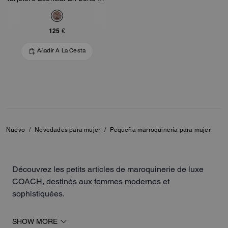
125 €
Añadir A La Cesta
Nuevo
/
Novedades para mujer
/
Pequeña marroquinería para mujer
Découvrez les petits articles de maroquinerie de luxe
COACH, destinés aux femmes modernes et
sophistiquées.
Parmi les nouveautés de la collection, retrouvez des
SHOW MORE
petits sacs à main, des porte-cartes et des portefeuilles,