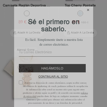
Camiseta Raglán Deportiva de Vichy en Algodón Orgánico
Top Cherry Pointelle
89 €
89 €
180 €
150 €
Añadir A La Cesta
Añadir A La Cesta
Almost Gone