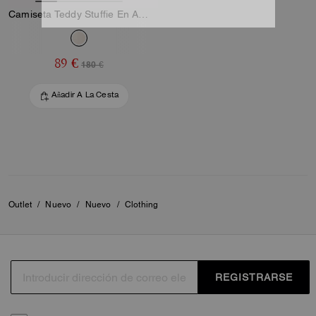
Camiseta Teddy Stuffie En Algodón Orgánico
89 €
180 €
Añadir A La Cesta
Outlet
/
Nuevo
/
Nuevo
/
Clothing
REGISTRARSE