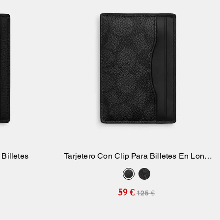
 Billetes
Tarjetero Con Clip Para Billetes En Lona
sta
Añadir A La Cesta
Signature
59 €
125 €