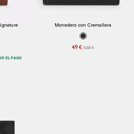
Signature
Monedero con Cremallera
sta
Añadir A La Cesta
49 €
125 €
AR EL PAGO