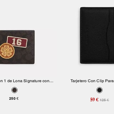
en 1 de Lona Signature con
Tarjetero Con Clip Para
Añadir A La Cesta
Añadir A La Ce
Parchettes
250 €
59 €
125 €