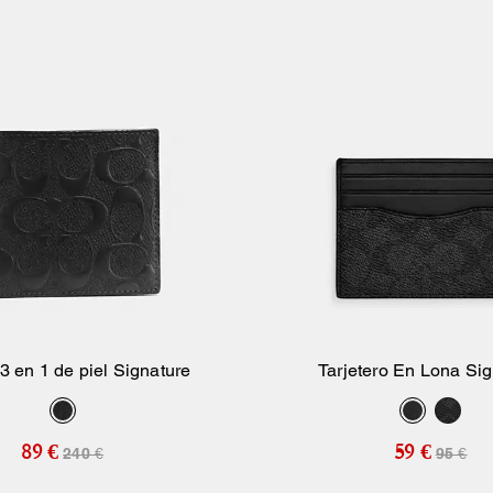
3 en 1 de piel Signature
Tarjetero En Lona Si
Añadir A La Cesta
Añadir A La Ce
89 €
59 €
240 €
95 €