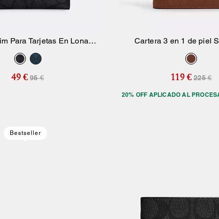
im Para Tarjetas En Lona
Cartera 3 en 1 de piel 
Añadir A La Cesta
Añadir A La Ce
Signature
49 €
119 €
95 €
225 €
20% OFF APLICADO AL PROCES
Bestseller