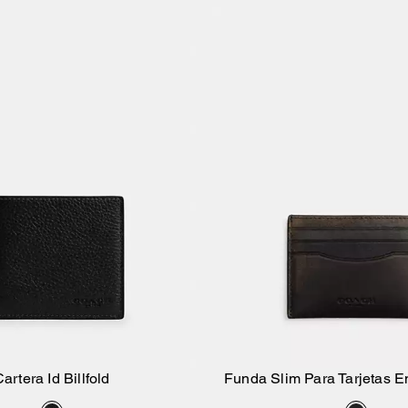
artera Id Billfold
Funda Slim Para Tarjetas E
Añadir A La Cesta
Añadir A La Ce