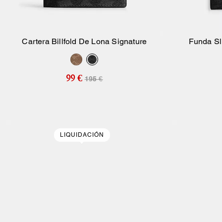
Cartera Billfold De Lona Signature
Funda Sl
Añadir A La Cesta
99 €
195 €
LIQUIDACIÓN