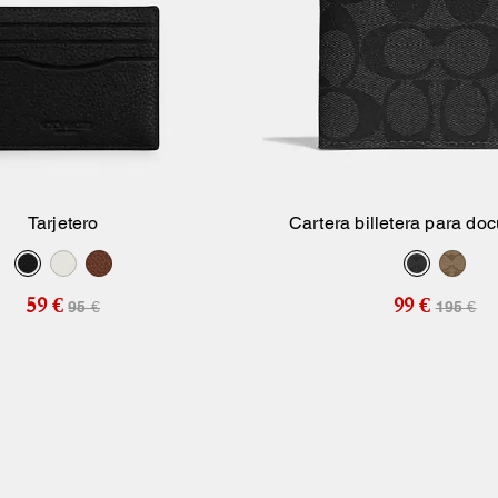
Tarjetero
Cartera billetera para do
Añadir A La Cesta
Añadir A La Ce
identidad en lona de
59 €
99 €
95 €
195 €