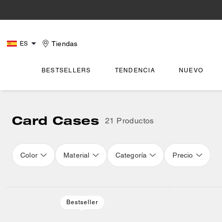
Tiendas
ES
BESTSELLERS
TENDENCIA
NUEVO
Card Cases
21 Productos
Color
Material
Categoría
Precio
Loaded 5 more products, showing 21 items.
Bestseller