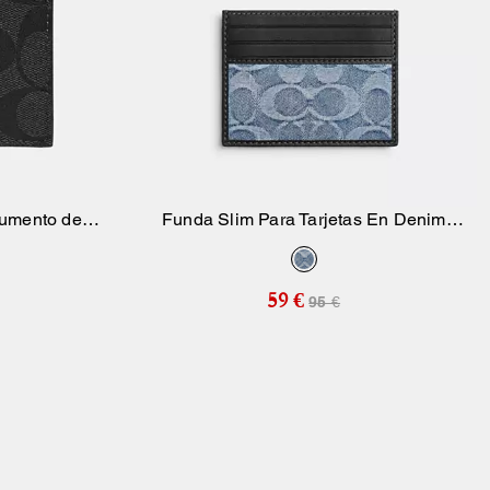
cumento de
Funda Slim Para Tarjetas En Denim
sta
Añadir A La Cesta
 firma
Signature Loved
59 €
95 €