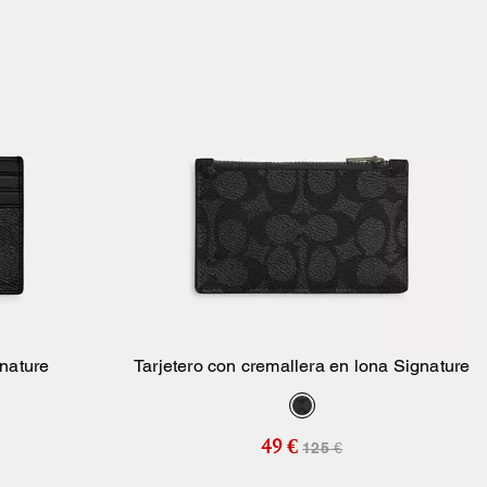
gnature
Tarjetero con cremallera en lona Signature
sta
Añadir A La Cesta
49 €
125 €