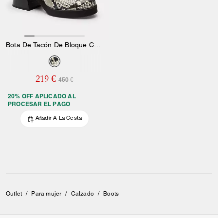
Bota De Tacón De Bloque Con Estampado De Serpiente
219 €
450 €
20% OFF APLICADO AL
PROCESAR EL PAGO
Añadir A La Cesta
Outlet
/
Para mujer
/
Calzado
/
Boots