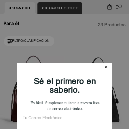
0
Para él
23 Productos
FILTRO/CLASIFICACIÓN
Loaded 3 more products, showing 23 items.