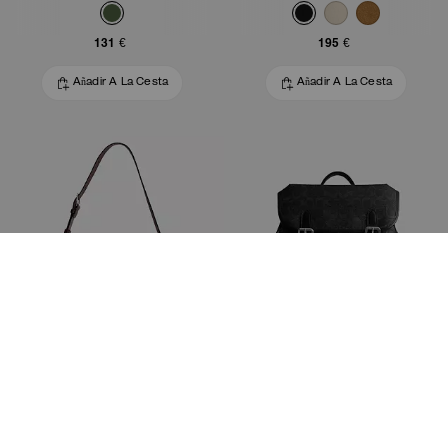
131 €
195 €
Añadir A La Cesta
Añadir A La Cesta
Bolso Mott Messenger
Mochila Hitch En Lona Signature