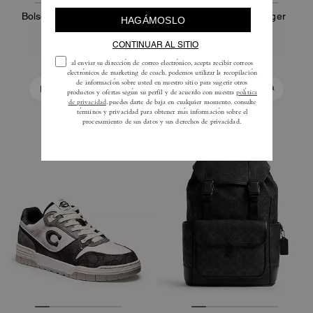
Bolso Mensajero Mott 38
Bolso Mott Messenger
425 €
595 €
Añadir A La Cesta
Añadir A La Cesta
Bestseller