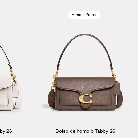
Almost Gone
bby 26
Bolso de hombro Tabby 26
sta
Añadir A La Cesta