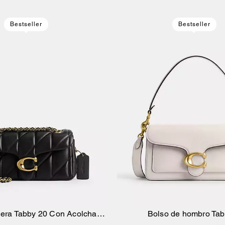
Bestseller
Bestseller
era Tabby 20 Con Acolchado
Bolso de hombro Ta
Añadir A La Cesta
Añadir A La Ce