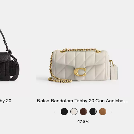
by 20
Bolso Bandolera Tabby 20 Con Acolchado
sta
Añadir A La Cesta
Pillow
475 €