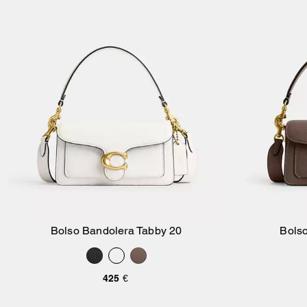
Bolso Bandolera Tabby 20
Bols
Añadir A La Cesta
425 €