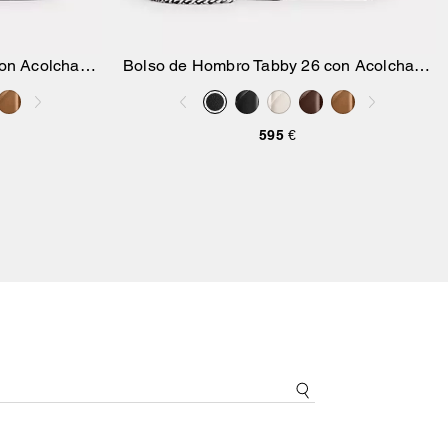
con Acolchado
Bolso de Hombro Tabby 26 con Acolchado
sta
Añadir A La Cesta
Pillow
595 €