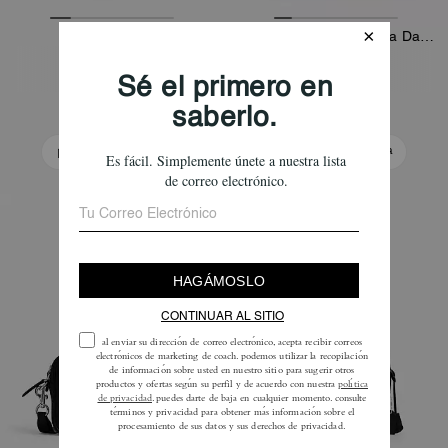
Pack Charter
Coach | Bolso Bandolera Dakota Brain Dead En Nylon Signature Con Parche
255 €
225 €
425 €
325 €
Añadir A La Cesta
Añadir A La Cesta