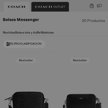
0
Bolsos Messenger
20 Productos
Mochilas
Bolsos tote y duffle
Maletines
FILTRO/CLASIFICACIÓN
Loaded 10 more products, showing 20 items.
Bestseller
Bestseller