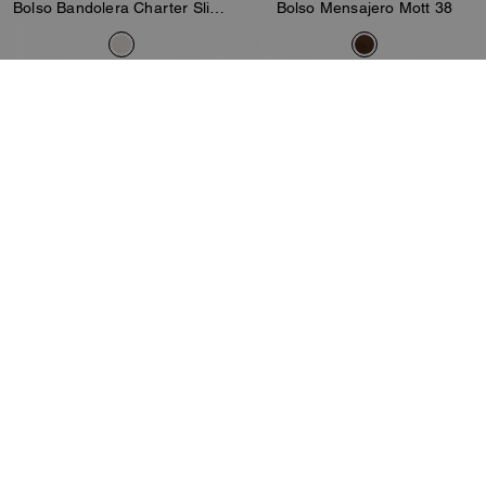
Bolso Bandolera Charter Slim Con Gráfico Coach
Bolso Mensajero Mott 38
425 €
150 €
250 €
Añadir A La Cesta
Añadir A La Cesta
Almost Gone