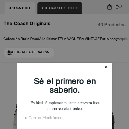
0
The Coach Originals
40 Productos
Colección Brain Dead
A la última: TELA VAQUERA VINTAGE
Estilo neoyorquin
FILTRO/CLASIFICACIÓN
Loaded 10 more products, showing 20 items.
Bestseller