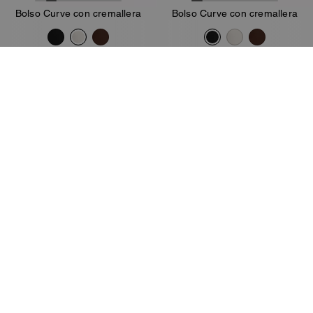
Bolso Curve con cremallera
Bolso Curve con cremallera
245 €
175 €
350 €
350 €
Añadir A La Cesta
Añadir A La Cesta
Bestseller
Almost Gone