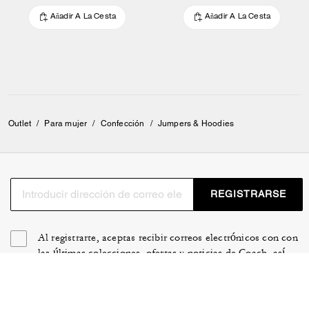
Añadir A La Cesta
Añadir A La Cesta
Outlet
/
Para mujer
/
Confección
/
Jumpers & Hoodies
REGISTRARSE
Al registrarte, aceptas recibir correos electrónicos con con
las últimas colecciones, ofertas y noticias de Coach, así
como información sobre cómo participar en eventos,
concursos o promociones de Coach. Tienes determinados
derechos según las leyes de privacidad aplicables y puedes