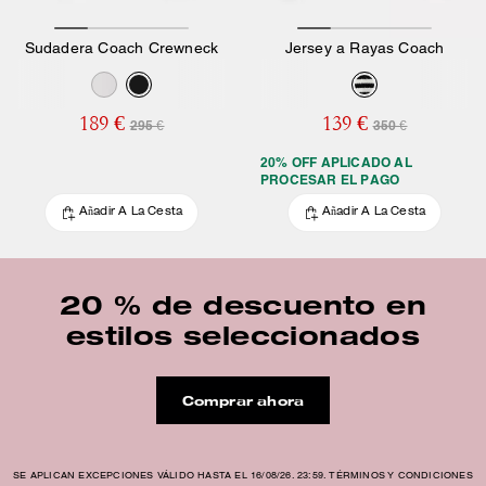
Sudadera Coach Crewneck
Jersey a Rayas Coach
189 €
139 €
295 €
350 €
20% OFF APLICADO AL
PROCESAR EL PAGO
Añadir A La Cesta
Añadir A La Cesta
20 % de descuento en
estilos seleccionados
Comprar ahora
SE APLICAN EXCEPCIONES VÁLIDO HASTA EL 16/08/26. 23:59. TÉRMINOS Y CONDICIONES