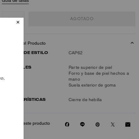
Guía de tallas
AGOTADO
Detalles Del Producto
NÚMERO DE ESTILO
CAP62
MATERIALES
Parte superior de piel
Forro y base de piel hechos a
mano
Suela exterior de goma
CARACTERÍSTICAS
Cierre de hebilla
Compartir este producto