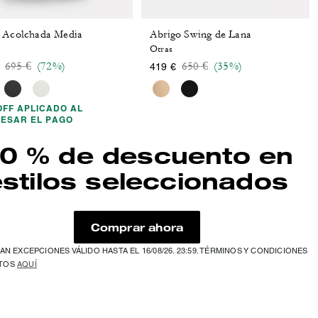
 Acolchada Media
Abrigo Swing de Lana
n
Otras
Price reduced from
to
Price reduced from
to
695 €
(72%)
650 €
(35%)
419 €
OFF APLICADO AL
ESAR EL PAGO
0 % de descuento en
estilos seleccionados
Comprar ahora
AN EXCEPCIONES VÁLIDO HASTA EL 16/08/26. 23:59. TÉRMINOS Y CONDICIONES
TOS
AQUÍ