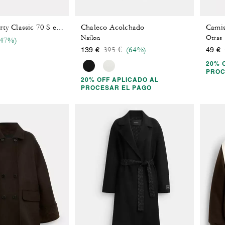
Chaleco Acolchado
Camiseta Sporty Classic 70 S en Algodón Orgánico
Nailon
Otras
reduced from
(47%)
Price reduced from
to
395 €
(64%)
139 €
49 €
20% 
PROC
20% OFF APLICADO AL
PROCESAR EL PAGO