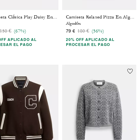
Camiseta Clásica Play Daisy En Algodón Orgánico
Camiseta Relaxed Pizza En Algodón Orgánico
Algodón
Price reduced from
to
Price reduced from
to
150 €
(67%)
180 €
(56%)
79 €
OFF APLICADO AL
20% OFF APLICADO AL
ESAR EL PAGO
PROCESAR EL PAGO