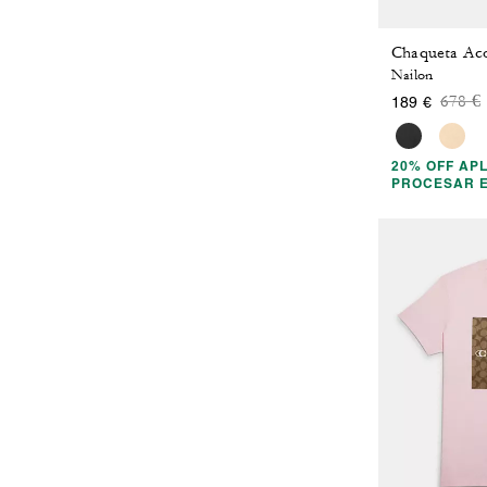
Chaqueta Aco
Nailon
Price
t
678 €
189 €
20% OFF AP
PROCESAR 