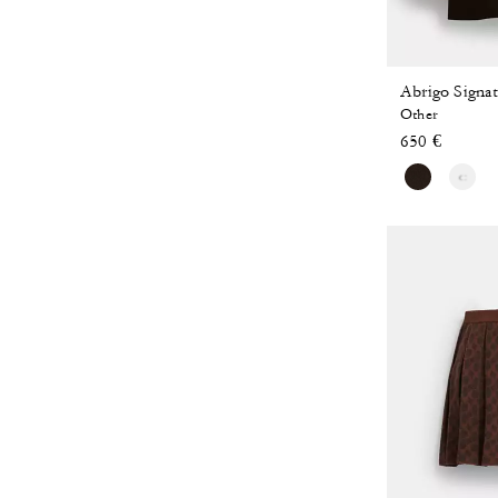
Abrigo Signa
Other
650 €