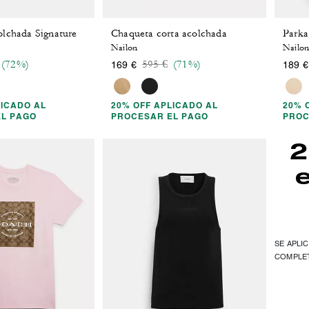
lchada Signature
Chaqueta corta acolchada
Parka
Nailon
Nailo
 reduced from
o
Price reduced from
to
(72%)
595 €
(71%)
169 €
189 €
LICADO AL
20% OFF APLICADO AL
20% 
EL PAGO
PROCESAR EL PAGO
PROC
2
SE APLIC
COMPLE