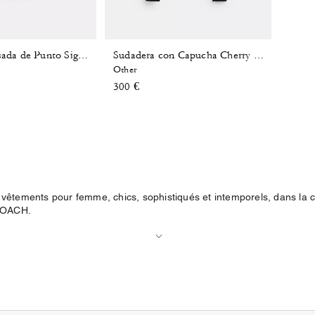
Minifalda Plisada de Punto Signature
Sudadera con Capucha Cherry Charm de Punto
Other
300 €
vêtements pour femme, chics, sophistiqués et intemporels, dans la c
 COACH.