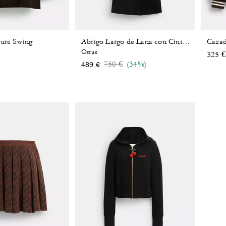
ture Swing
Cazad
Abrigo Largo de Lana con Cinturón
Otras
325 €
Price reduced from
to
750 €
(34%)
489 €