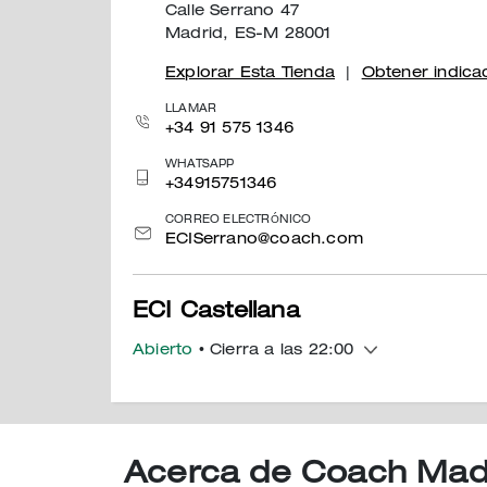
Calle Serrano 47
Madrid, ES-M 28001
Explorar Esta Tienda
|
Obtener indica
LLAMAR
+34 91 575 1346
WHATSAPP
+34915751346
CORREO ELECTRÓNICO
ECISerrano@coach.com
ECI Castellana
Abierto
• Cierra a las 22:00
El Corte Inglés
Raimundo Fdez Villaverde, Villaverde 7
Madrid, ES-M 28003
Acerca de Coach Mad
Explorar Esta Tienda
|
Obtener indica