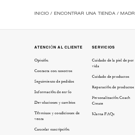
LLAMAR
+34 91 770 5206
INICIO
/
ENCONTRAR UNA TIENDA
/
MADR
WHATSAPP
+34917705206
CORREO ELECTRÓNICO
ECICastellana@coach.com
ATENCIÓN AL CLIENTE
SERVICIOS
Opinión
Cuidado de la piel de por
ECI Preciados
vida
Contacta con nosotros
Abierto
• Cierra a las 22:00
Cuidado de productos
Seguimiento de pedidos
Calle de Preciados, 3
Reparación de productos
Madrid
Información de envío
Madrid, ES-M 28013
Personalización Coach
Devoluciones y cambios
Create
Explorar Esta Tienda
|
Obtener indica
Términos y condiciones de
Klarna FAQs
venta
LLAMAR
+34 91 522 4542
Cancelar suscripción
WHATSAPP