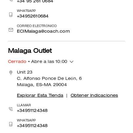
+34 95 261 0684
WHATSAPP
+34952610684
CORREO ELECTRÓNICO
ECIMalaga@coach.com
Malaga Outlet
Cerrado
• Abre a las 10:00
Unit 23
C. Alfonso Ponce De León, 6
Málaga, ES-MA 29004
Explorar Esta Tienda
|
Obtener indicaciones
LLAMAR
+34951124348
WHATSAPP
+34951124348